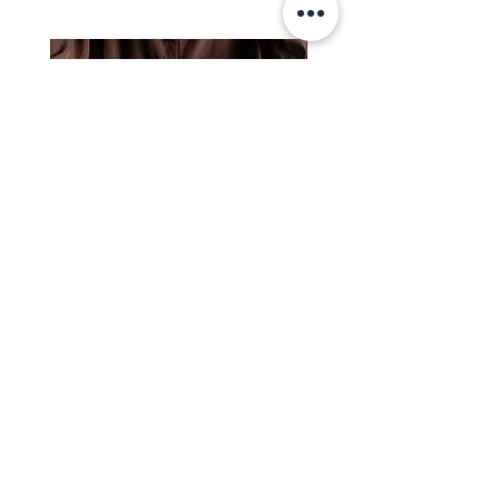
茶湯萃｜茶湯萃20入組合（箱裝
茶湯萃｜茶湯萃10入組
無盒）*加贈7入
無盒）*加贈3入
一般價格
促銷價格
一般價格
$3,240.00
$2,400.00
$1,560.00
＊單筆訂購滿1000元免運費
＊單筆訂購滿1000元免運費
新增至購物車