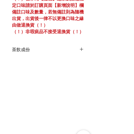
定口味請於訂購頁面【新增說明】欄
備註口味及數量，若無備註則為隨機
出貨，出貨後一律不以更換口味之緣
由做退換貨（！）
（！）非瑕疵品不接受退換貨（！）
茶飲成份
滋補元氣飲｜首烏、仙草、紅棗、靈
芝、紅景天
益氣安神飲｜杜仲葉、甜菊、金線
蓮、洋蔘、炒杜仲
滋潤舒活飲｜決明子、甘草
保存期限｜常溫可保存18個月
容　　量｜200毫升/包
製造產地｜台灣