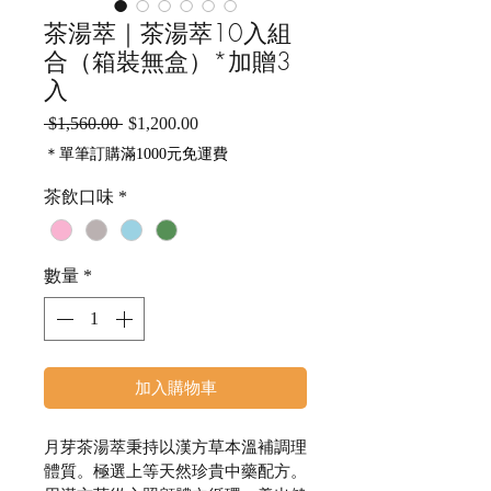
茶湯萃｜茶湯萃10入組
合（箱裝無盒）*加贈3
入
一
促
 $1,560.00 
$1,200.00
般
銷
＊單筆訂購滿1000元免運費
價
價
格
格
茶飲口味
*
數量
*
加入購物車
月芽茶湯萃秉持以漢方草本溫補調理
體質。極選上等天然珍貴中藥配方。