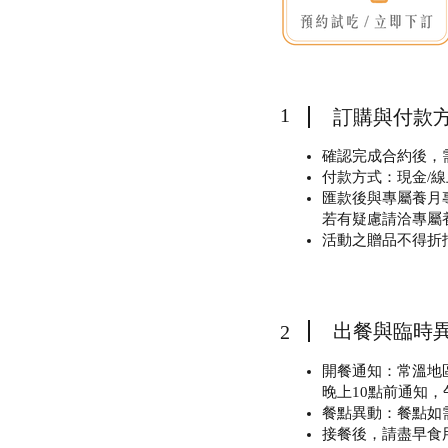
1
訂購與付款
確認完成合約後，
付款方式：現金/線
匯款後與專屬養月
若有疑慮請洽專屬養月
活動之贈品不得折
出餐與臨時
2
開餐通知：常溫地
晚上10點前通知，
餐點異動：餐點如
接餐後，請盡早食