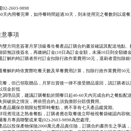
-2603-9898
60天內用餐完畢，如停餐時間超過30天，則未使用完之餐數則以退餐
注意事項
均雙方同意簽署月芽頂級養生餐產品訂購合約書並確認其配送地點、
細節無誤後簽名，再繳納訂金(10日為訂金金額，未滿10日則全額繳
退訂解約時訂購者所付訂金扣除行政作業費用50元，退刷者需扣除銀行
退餐解約時依實際吃餐天數及單餐費用計算，扣除行政作業費用50
完餐，但已領取贈品，月芽出貨後一律不接受贈品退回，請訂購者以
以現金折抵
之調理品質，建議訂購餐點於開餐日起40-60天內完成合約之餐點配
失與破損之情況，將依照合約上須負擔部分賠償費用。
本產品屬保存期限短暫即時餐點，將不享有七天產品鑑賞期。
鮮現煮現送之熟食餐點，訂購者應在取餐後立即檢視餐袋確認內容物
月專員聯繫或來電(02)-2603-9898為您處理。
產品以投保產物保險2000萬元產品責任險，訂購合約書所生之爭議