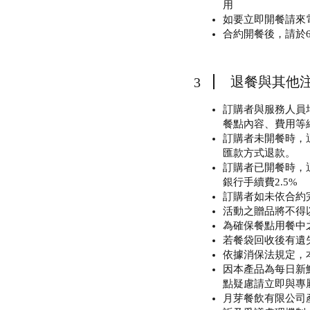
用
如要立即開餐請來電02
合約開餐後，請於
退餐與其他
3
訂購者與服務人員
餐點內容、費用等
訂購者未開餐時，
匯款方式退款。
訂購者已開餐時，
銀行手續費2.5%
訂購者如未依合約
活動之贈品將不得
為確保餐點用餐中
若餐袋回收後有遺
依據消保法規定，
因本產品為每日新
點疑慮請立即與專屬養
月芽餐飲有限公司