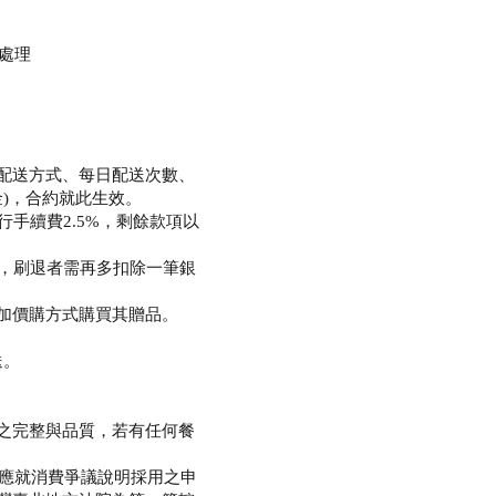
處理
配送方式、每日配送次數、
金)，合約就此生效。
手續費2.5%，剩餘款項以
元，刷退者需再多扣除一筆銀
加價購方式購買其贈品。
送。
之完整與品質，若有任何餐
，應就消費爭議說明採用之申