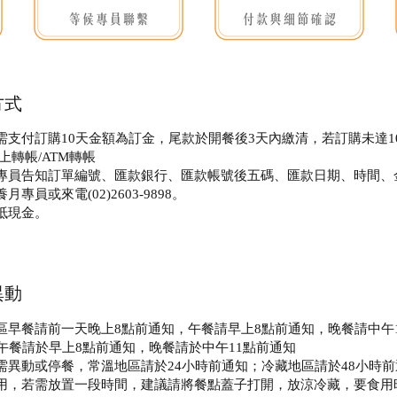
方式
需支付訂購10天金額為訂金，尾款於開餐後3天內繳清，若訂購未達1
上轉帳/ATM轉帳
專員告知訂單編號、匯款銀行、匯款帳號後五碼、匯款日期、時間、
專員或來電(02)2603-9898。
抵現金。
異動
區早餐請前一天晚上8點前通知，午餐請早上8點前通知，晚餐請中午
午餐請於早上8點前通知，晚餐請於中午11點前通知
需異動或停餐，常溫地區請於24小時前通知；冷藏地區請於48小時前
用，若需放置一段時間，建議請將餐點蓋子打開，放涼冷藏，要食用