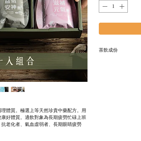
茶飲成份
滋補元氣飲｜首烏
益氣安神飲｜杜仲
滋潤舒活飲｜決明
保存期限｜常溫可保
容　　量｜200毫升
製造產地｜台灣
調理體質。極選上等天然珍貴中藥配方。用
健康好體質。適飲對象為長期疲勞忙碌上班
、抗老化者、氣血虛弱者、長期眼睛疲勞