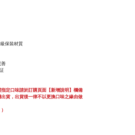
用級保裝材質
完善
認証
需指定口味請於訂購頁面【新增說明】欄備
機出貨，出貨後一律不以更換口味之緣由做
！）