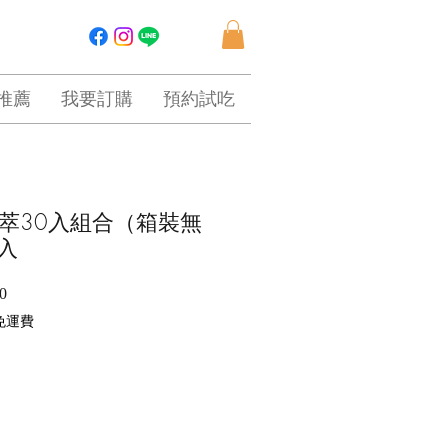
推薦
我要訂購
預約試吃
萃30入組合（箱裝無
入
促
0
銷
免運費
價
格