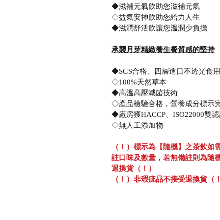
◆滋補元氣飲助您滋補元氣
◇益氣安神飲助您給力人生
◆滋潤舒活飲讓您溫潤少負擔
承襲月芽精緻養生餐質感的堅持
◆SGS合格、四層進口不透光食
◇100%天然草本
◆高溫高壓滅菌技術
◇產品檢驗合格，營養成分標示
◆廠房獲HACCP、ISO22000雙
◇無人工添加物
（！）標示為【隨機】之茶飲如
註口味及數量，若無備註則為隨
退換貨（！）
（！）非瑕疵品不接受退換貨（