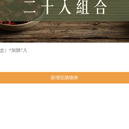
快速瀏覽
盒）*加贈7入
新增至購物車
務專線｜
(02)2603-9898 / 0800-356-555
服務時間
司地址｜
244新北市林口區文化三路二段238號
聯絡信
關品牌｜
月芽禮御．茶湯萃