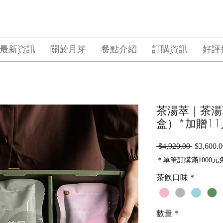
最新資訊
關於月芽
餐點介紹
訂購資訊
好評
茶湯萃｜茶湯
盒）*加贈11
一
 $4,920.00 
$3,600.0
般
＊單筆訂購滿1000元
價
格
茶飲口味
*
數量
*