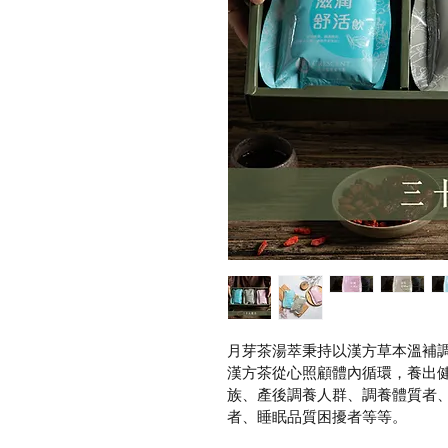
月芽茶湯萃秉持以漢方草本溫補
漢方茶從心照顧體內循環，養出
族、產後調養人群、調養體質者
者、睡眠品質困擾者等等。 