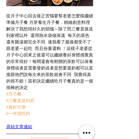
從月子中心回去後正苦惱要幫老婆怎麼樣繼續
準備月子餐 月芽養生月子餐．精緻創意料理 
解決了我想得好久的煩惱～除了照三餐直接送
到家裡以外  還用熱水袋做保溫  每天的菜色
還有雞湯都完全不同  連我看了最後都受不了
跟老婆一起吃  而且份量還夠 ！這樣子老婆從
月子中心回來之後還可以繼續養好身體感覺真
的非常得好！每間還會有附贈的茶飲可以保養
身體或者是需要發奶或者是想要退奶都可以直
接跟他們說每次來的茶飲就會不同  我覺得真
的很不錯！當初決定繼續吃月子餐真的是一個
很棒的決定
#月子餐
#三餐直送到府
#真好方便
#一半我吃的
原始文章連結