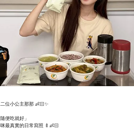
位小公主那那 👶🏻✨
「隨便吃就好」
最真實的日常寫照 🍼👶🏻