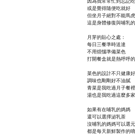
因為我常常忙到忘記
或是覺得隨便吃就好
但坐月子絕對不能馬
這是身體修復與哺乳的
月芽的貼心之處：
每日三餐準時送達
不用煩惱準備菜色
打開餐盒就是熱呼呼的
菜色的設計不只健康
調味也剛剛好不油膩
青菜是我吃過月子餐
湯也是我吃過這麼多家
如果有在哺乳的媽媽
還可以選擇泌乳茶
沒哺乳的媽媽可以選
都是每天新鮮製作的唷