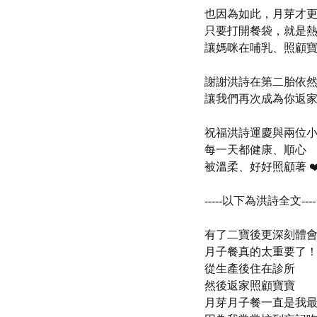
也因為如此，月芽才更
只要打開餐袋，就是熱
讓媽咪在哺乳、照顧寶
謝謝洪詩在第二胎依
讓我們再次成為你返家的
祝福洪詩運慶與兩位
每一天都健康、順心
被溫柔、好好照顧著 ❤️
-----以下為洪詩全文----
有了二寶後更深刻體
月子餐真的太重要了
從生產後住在診所
然後返家照顧寶寶
月芽月子餐一直是我最