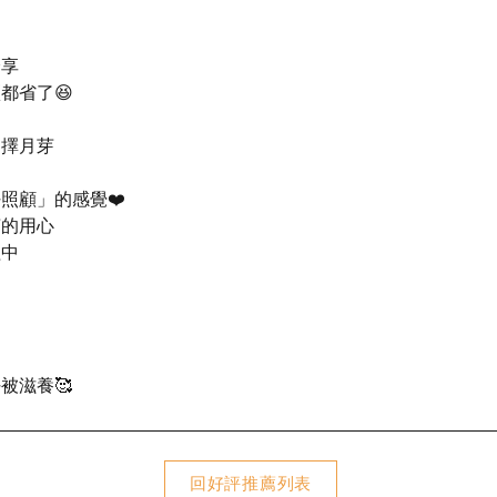
分享
都省了😆
選擇月芽
照顧」的感覺❤️
芽的用心
程中
被滋養🥰
回好評推薦列表