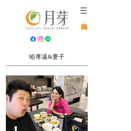
哈孝遠&妻子