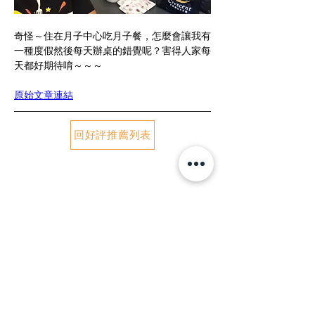
奇怪～住在月子中心吃月子餐，怎麼會讓我有
一種度假然後每天辦桌的錯覺呢？害得人家每
天都好期待唷～～～
原始文章連結
回好評推薦列表
公司地址｜
244新北市林口區文化三路二段238號
服務專線｜
(02)2603-9898
/
0800-356-555
服務時間｜09:00 - 18:00
聯絡信箱｜
yueya@crescenttw.com