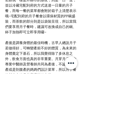
若跟我一樣是外縣市的朋友，則是一日一送，
並以冷藏宅配到府的方式送達一日量的月子
餐，而每一餐的菜單都會附於箱子上清楚表示
哦~宅配到府的月子餐會以環保材質的PP碗盛
裝，而茶飲的部分則是以袋裝呈現，所以當我
們要享用月子餐時，建議可改換成自己的碗、
杯子加熱即可立即享用囉~
產後是調養身體的最佳時機，古早人總說月子
若做得好，可轉變產前不好的體質，為未來的
身體奠定下基石，所以我覺得除了多休息之
外，飲食方面也真的非常重要。月芽月子餐由
專業中醫師及營養師共同為產後，不論是自然
產或是剖腹產的媽媽們設計菜單，所以月子餐
的部分交給月芽我還滿放心滴~
原始文章連結
回好評推薦列表