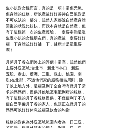
生小孩對女性而言，真的是一項非常傷元氣、
傷身體的任務，所以產後好好善待自己絕對是
不可或缺的一部分，雖然人家都說自然產身體
回復的狀況比較快，而我本身就是自然產，但
有了這樣第一次的生產經驗，一定要奉勸還沒
生過小孩的女性朋友們，真的產後一定要好好
顧一下身體並好好補一下，健康才是最重要
啊！
月芽月子餐在網路上的評價非常高，雖然他們
主要外送區域(台北市、新北市林口、新莊、
五股、泰山、蘆洲、三重、龜山、桃園、南
崁)在北部，不過他們家的服務相當周到，除
了以上地方外，還顧及到了全台灣有做月子需
求的媽媽們，提供其他地區宅配到府的服務，
有了這樣的月子餐服務提供，不僅便利了不方
便自己準備月子餐的家人，也讓正在做月子的
媽媽可以好好休息並顧及飲食的均衡
服務的對象為外送區域範圍內者為一日三送，