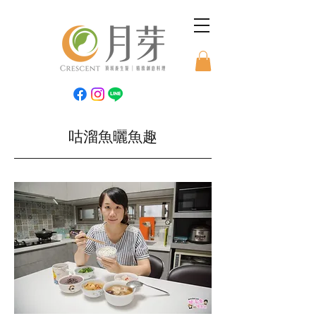
咕溜魚曬魚趣