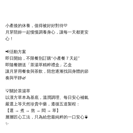
小產後的休養，值得被好好對待💛
月芽陪妳一起慢慢調養身心，讓每一天都更安
心！
📢活動方案
即日開始，不限餐別訂購“小產餐７天起”
即隨餐贈送「茶湯萃精粹禮盒」乙盒
讓月芽用餐食與茶飲，陪您逐漸找回身體的節
奏與平靜🌿
💡關於茶湯萃
以漢方草本為基底，溫潤調理、每日安心補氣
嚴選上等天然珍貴中藥，遵循五道製程：
【選 → 煮 → 熬 → 悶 → 萃】
層層匠心工法，只為給您最純粹的一口安心🍵
✨