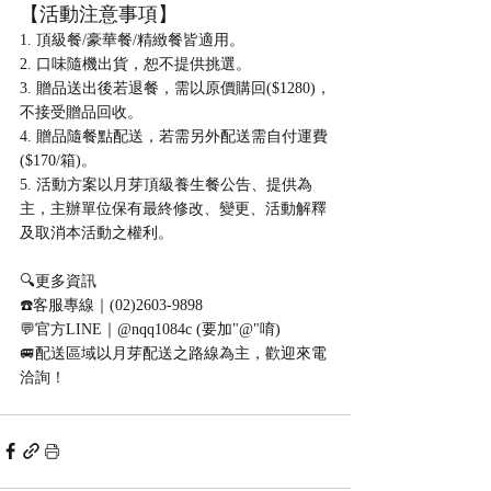
【活動注意事項】
1. 頂級餐/豪華餐/精緻餐皆適用。
2. 口味隨機出貨，恕不提供挑選。
3. 贈品送出後若退餐，需以原價購回($1280)，
不接受贈品回收。
4. 贈品隨餐點配送，若需另外配送需自付運費
($170/箱)。
5. 活動方案以月芽頂級養生餐公告、提供為
主，主辦單位保有最終修改、變更、活動解釋
及取消本活動之權利。
🔍更多資訊
☎️客服專線｜(02)2603-9898
💬官方LINE｜@nqq1084c (要加"@"唷)
🚐配送區域以月芽配送之路線為主，歡迎來電
洽詢！